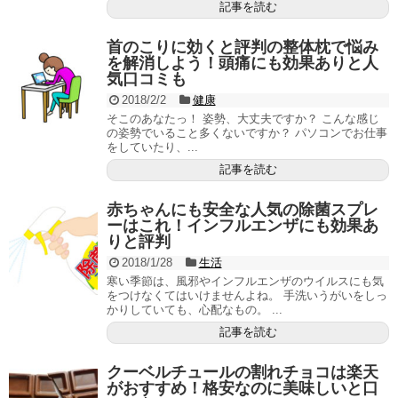
記事を読む
首のこりに効くと評判の整体枕で悩み
を解消しよう！頭痛にも効果ありと人
気口コミも
2018/2/2
健康
そこのあなたっ！ 姿勢、大丈夫ですか？ こんな感じ
の姿勢でいること多くないですか？ パソコンでお仕事
をしていたり、...
記事を読む
赤ちゃんにも安全な人気の除菌スプレ
ーはこれ！インフルエンザにも効果あ
りと評判
2018/1/28
生活
寒い季節は、風邪やインフルエンザのウイルスにも気
をつけなくてはいけませんよね。 手洗いうがいをしっ
かりしていても、心配なもの。 ...
記事を読む
クーベルチュールの割れチョコは楽天
がおすすめ！格安なのに美味しいと口