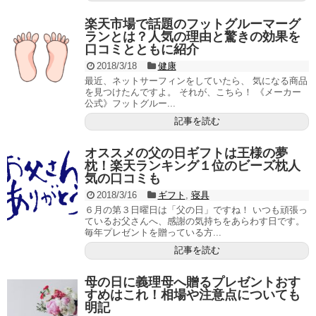
楽天市場で話題のフットグルーマーグ
ランとは？人気の理由と驚きの効果を
口コミとともに紹介
2018/3/18
健康
最近、ネットサーフィンをしていたら、 気になる商品
を見つけたんですよ。 それが、こちら！ 《メーカー
公式》フットグルー...
記事を読む
オススメの父の日ギフトは王様の夢
枕！楽天ランキング１位のビーズ枕人
気の口コミも
2018/3/16
ギフト
,
寝具
６月の第３日曜日は「父の日」ですね！ いつも頑張っ
ているお父さんへ、感謝の気持ちをあらわす日です。
毎年プレゼントを贈っている方...
記事を読む
母の日に義理母へ贈るプレゼントおす
すめはこれ！相場や注意点についても
明記