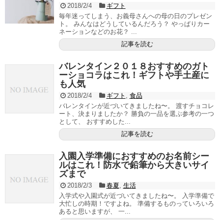
2018/2/4
ギフト
毎年迷ってしまう、お義母さんへの母の日のプレゼン
ト。 みんなはどうしているんだろう？ やっぱりカー
ネーションなどのお花？ ...
記事を読む
バレンタイン２０１８おすすめのガト
ーショコラはこれ！ギフトや手土産に
も人気
2018/2/4
ギフト
,
食品
バレンタインが近づいてきましたね〜。 渡すチョコレ
ート、決まりましたか？ 勝負の一品を選ぶ参考の一つ
として、 おすすめした...
記事を読む
入園入学準備におすすめのお名前シー
ルはこれ！防水で鉛筆から大きいサイ
ズまで
2018/2/3
春夏
,
生活
入学式や入園式が近づいてきましたね〜。 入学準備で
大忙しの時期！ですよね。 準備するものっていろいろ
あると思いますが、 一...