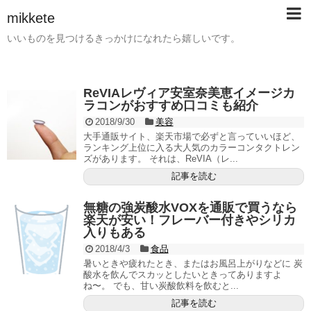
mikkete
いいものを見つけるきっかけになれたら嬉しいです。
ReVIAレヴィア安室奈美恵イメージカ
ラコンがおすすめ口コミも紹介
2018/9/30
美容
大手通販サイト、楽天市場で必ずと言っていいほど、
ランキング上位に入る大人気のカラーコンタクトレン
ズがあります。 それは、ReVIA（レ...
記事を読む
無糖の強炭酸水VOXを通販で買うなら
楽天が安い！フレーバー付きやシリカ
入りもある
2018/4/3
食品
暑いときや疲れたとき、またはお風呂上がりなどに 炭
酸水を飲んでスカッとしたいときってありますよ
ね〜。 でも、甘い炭酸飲料を飲むと...
記事を読む