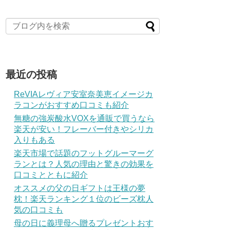
最近の投稿
ReVIAレヴィア安室奈美恵イメージカ
ラコンがおすすめ口コミも紹介
無糖の強炭酸水VOXを通販で買うなら
楽天が安い！フレーバー付きやシリカ
入りもある
楽天市場で話題のフットグルーマーグ
ランとは？人気の理由と驚きの効果を
口コミとともに紹介
オススメの父の日ギフトは王様の夢
枕！楽天ランキング１位のビーズ枕人
気の口コミも
母の日に義理母へ贈るプレゼントおす