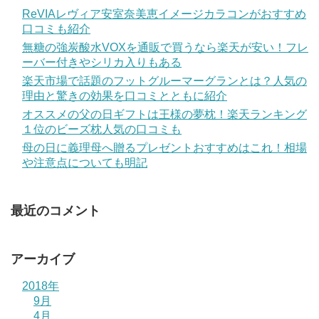
ReVIAレヴィア安室奈美恵イメージカラコンがおすすめ
口コミも紹介
無糖の強炭酸水VOXを通販で買うなら楽天が安い！フレ
ーバー付きやシリカ入りもある
楽天市場で話題のフットグルーマーグランとは？人気の
理由と驚きの効果を口コミとともに紹介
オススメの父の日ギフトは王様の夢枕！楽天ランキング
１位のビーズ枕人気の口コミも
母の日に義理母へ贈るプレゼントおすすめはこれ！相場
や注意点についても明記
最近のコメント
アーカイブ
2018年
9月
4月