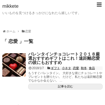
mikkete
いいものを見つけるきっかけになれたら嬉しいです。
ホーム
恋愛
「 恋愛 」一覧
バレンタインチョコレート２０１８厳
選おすすめギフトはこれ！遠距離恋愛
の彼にもおすすめ
2018/1/7
ギフト
,
小ネタ
,
恋愛
,
秋冬
,
食品
もうすぐバレンタイン。 大好きな彼にチョコレートや
プレゼントを贈りたい。 だけど、私たちは遠距離恋愛
でなかなか会えない。 ...
記事を読む