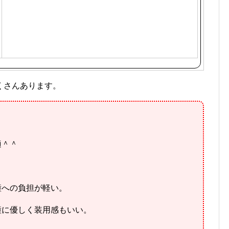
くさんあります。
適＾＾
瞳への負担が軽い。
瞳に優しく装用感もいい。