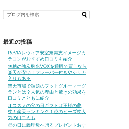
最近の投稿
ReVIAレヴィア安室奈美恵イメージカ
ラコンがおすすめ口コミも紹介
無糖の強炭酸水VOXを通販で買うなら
楽天が安い！フレーバー付きやシリカ
入りもある
楽天市場で話題のフットグルーマーグ
ランとは？人気の理由と驚きの効果を
口コミとともに紹介
オススメの父の日ギフトは王様の夢
枕！楽天ランキング１位のビーズ枕人
気の口コミも
母の日に義理母へ贈るプレゼントおす