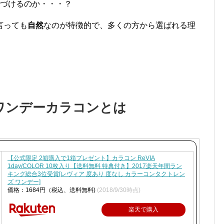
近づけるのか・・・？
言っても
自然
なのが特徴的で、多くの方から選ばれる理
のワンデーカラコンとは
【公式限定 2箱購入で1箱プレゼント】カラコン ReVIA
1day/COLOR 10枚入り【送料無料 特典付き】2017楽天年間ラン
キング総合3位受賞[レヴィア 度あり 度なし カラーコンタクトレン
ズ ワンデー]
価格：1684円（税込、送料無料)
(2018/9/30時点)
楽天で購入