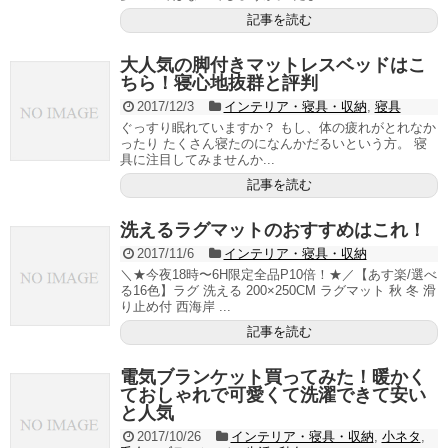
記事を読む
大人気の脚付きマットレスベッドはこ
ちら！寝心地抜群と評判
2017/12/3
インテリア・寝具・収納
,
寝具
ぐっすり眠れていますか？ もし、体の疲れがとれなか
ったり たくさん寝たのになんかだるいという方。 寝
具に注目してみませんか...
記事を読む
洗えるラグマットのおすすめはこれ！
2017/11/6
インテリア・寝具・収納
＼★今夜18時〜6H限定全品P10倍！★／【あす楽/選べ
る16色】ラグ 洗える 200×250CM ラグマット 秋 冬 滑
り止め付 西海岸 ...
記事を読む
電気ブランケット買ってみた！暖かく
ておしゃれで可愛くて洗濯できて安い
と人気
2017/10/26
インテリア・寝具・収納
,
小ネタ
,