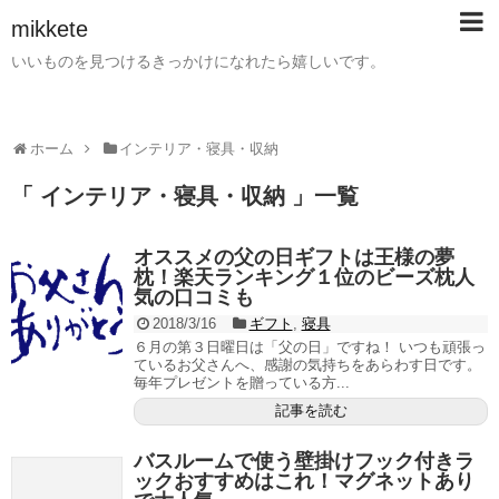
mikkete
いいものを見つけるきっかけになれたら嬉しいです。
ホーム
インテリア・寝具・収納
「 インテリア・寝具・収納 」一覧
オススメの父の日ギフトは王様の夢
枕！楽天ランキング１位のビーズ枕人
気の口コミも
2018/3/16
ギフト
,
寝具
６月の第３日曜日は「父の日」ですね！ いつも頑張っ
ているお父さんへ、感謝の気持ちをあらわす日です。
毎年プレゼントを贈っている方...
記事を読む
バスルームで使う壁掛けフック付きラ
ックおすすめはこれ！マグネットあり