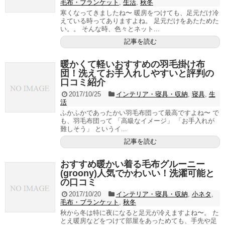
毛布・ブランケット
,
生活
,
秋冬
寒くなってきましたね〜 暖房をつけても、足元だけ冷
えている時ってありますよね。 足元だけをあたためた
い。。 そんな時、色々とネット...
記事を読む
暖かくて軽いおすすめの羽毛掛け布
団！洗えてお手入れしやすいと評判の
口コミ紹介
2017/10/25
インテリア・寝具・収納
,
寝具
,
生
活
ふかふかであったかい羽毛布団って最高ですよね〜 で
も、羽毛布団って 「高級なイメージ」 「お手入れが
難しそう」 というイ...
記事を読む
おすすめ暖かい着る毛布グルーニー
(groony)人気でかわいい！洗濯可能と
の口コミ
2017/10/20
インテリア・寝具・収納
,
小ネタ
,
毛布・ブランケット
,
秋冬
秋から冬は特に夜になると足元が冷えますよね〜。 た
とえ暖房などをつけて部屋をあっためても、手先や足