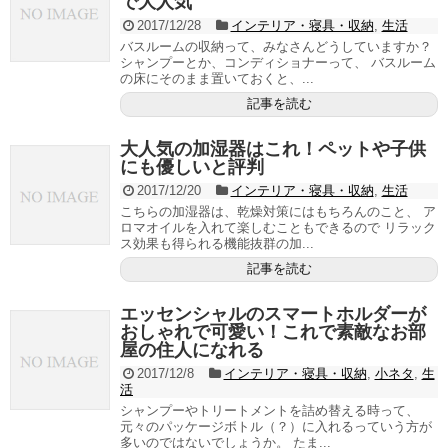
で大人気
2017/12/28
インテリア・寝具・収納
,
生活
バスルームの収納って、みなさんどうしていますか？
シャンプーとか、コンディショナーって、 バスルーム
の床にそのまま置いておくと、...
記事を読む
大人気の加湿器はこれ！ペットや子供
にも優しいと評判
2017/12/20
インテリア・寝具・収納
,
生活
こちらの加湿器は、乾燥対策にはもちろんのこと、 ア
ロマオイルを入れて楽しむこともできるので リラック
ス効果も得られる機能抜群の加...
記事を読む
エッセンシャルのスマートホルダーが
おしゃれで可愛い！これで素敵なお部
屋の住人になれる
2017/12/8
インテリア・寝具・収納
,
小ネタ
,
生
活
シャンプーやトリートメントを詰め替える時って、
元々のパッケージボトル（？）に入れるっていう方が
多いのではないでしょうか。 たま...