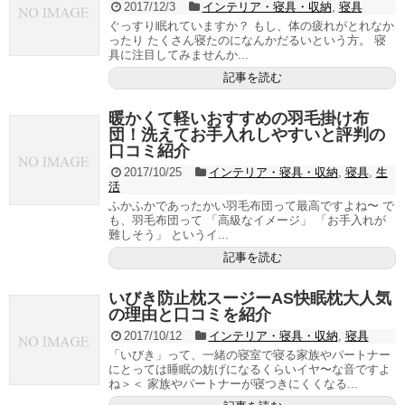
2017/12/3
インテリア・寝具・収納
,
寝具
ぐっすり眠れていますか？ もし、体の疲れがとれなか
ったり たくさん寝たのになんかだるいという方。 寝
具に注目してみませんか...
記事を読む
暖かくて軽いおすすめの羽毛掛け布
団！洗えてお手入れしやすいと評判の
口コミ紹介
2017/10/25
インテリア・寝具・収納
,
寝具
,
生
活
ふかふかであったかい羽毛布団って最高ですよね〜 で
も、羽毛布団って 「高級なイメージ」 「お手入れが
難しそう」 というイ...
記事を読む
いびき防止枕スージーAS快眠枕大人気
の理由と口コミを紹介
2017/10/12
インテリア・寝具・収納
,
寝具
「いびき」って、一緒の寝室で寝る家族やパートナー
にとっては睡眠の妨げになるくらいイヤ〜な音ですよ
ね＞＜ 家族やパートナーが寝つきにくくなる...