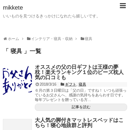
mikkete
いいものを見つけるきっかけになれたら嬉しいです。
ホーム
インテリア・寝具・収納
寝具
「 寝具 」一覧
オススメの父の日ギフトは王様の夢
枕！楽天ランキング１位のビーズ枕人
気の口コミも
2018/3/16
ギフト
,
寝具
６月の第３日曜日は「父の日」ですね！ いつも頑張っ
ているお父さんへ、感謝の気持ちをあらわす日です。
毎年プレゼントを贈っている方...
記事を読む
大人気の脚付きマットレスベッドはこ
ちら！寝心地抜群と評判