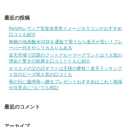
最近の投稿
ReVIAレヴィア安室奈美恵イメージカラコンがおすすめ
口コミも紹介
無糖の強炭酸水VOXを通販で買うなら楽天が安い！フレ
ーバー付きやシリカ入りもある
楽天市場で話題のフットグルーマーグランとは？人気の
理由と驚きの効果を口コミとともに紹介
オススメの父の日ギフトは王様の夢枕！楽天ランキング
１位のビーズ枕人気の口コミも
母の日に義理母へ贈るプレゼントおすすめはこれ！相場
や注意点についても明記
最近のコメント
アーカイブ